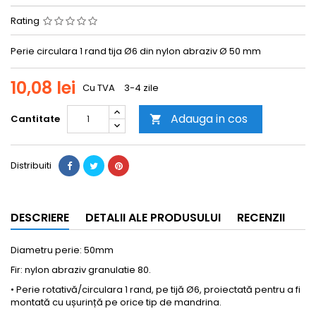
Rating
Perie circulara 1 rand tija Ø6 din nylon abraziv Ø 50 mm
10,08 lei
Cu TVA
3-4 zile
Adauga in cos
Cantitate

Distribuiti
DESCRIERE
DETALII ALE PRODUSULUI
RECENZII
Diametru perie: 50mm
Fir: nylon abraziv granulatie 80.
• Perie rotativă/circulara 1 rand, pe tijă Ø6, proiectată pentru a fi
montată cu ușurință pe orice tip de mandrina.