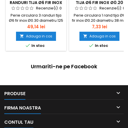
RANDURI TIJA Ø6 FIR INOX
TIJA Ø6 FIR INOX Ø0.20
Ø0.30 DIAMETRU 125 MM
DIAMETRU 38 MM
Recenzie(i):
0
Recenzie(i):
0
Perie circulara 3 randuri tija
Perie circulara 1 rand tija Ø6
Ø6 fir inox Ø0.30 diametru 125
fir inox Ø0.20 diametru 38 mm
mm
Pret
Pret
49,14 lei
7,33 lei
Adauga in cos
Adauga in cos




In stoc
In stoc
Urmariti-ne pe Facebook

PRODUSE

FIRMA NOASTRA

CONTUL TAU