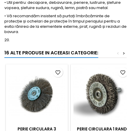
• Util pentru: decapare, debavurare, periere, lustruire, șlefuire
vopsea, șlefuire sudura, rugină, lemn, piatră sau metal.
• Vă recomandăm insistent să purtați îmbrăcăminte de
protecție și ochelari de protecție în timpul periajului pentru a
evita rănirea de la elementele externe, praf, rugină și reziduri de
bavura.
20.
16 ALTE PRODUSE IN ACEEASI CATEGORIE:
<
>
favorite_border
favorite_border
PERIE CIRCULARA 3
PERIE CIRCULARA 1 RAND