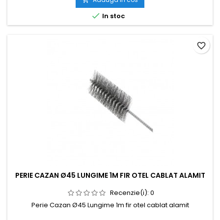

In stoc
favorite_border
PERIE CAZAN Ø45 LUNGIME 1M FIR OTEL CABLAT ALAMIT
Recenzie(i):
0
Perie Cazan Ø45 Lungime 1m fir otel cablat alamit