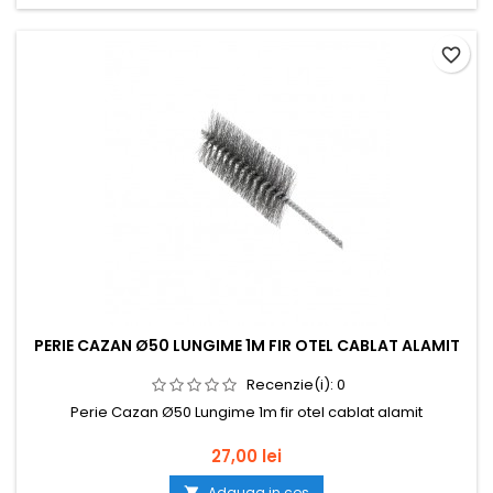
favorite_border
PERIE CAZAN Ø50 LUNGIME 1M FIR OTEL CABLAT ALAMIT
Recenzie(i):
0
Perie Cazan Ø50 Lungime 1m fir otel cablat alamit
Pret
27,00 lei
Adauga in cos
