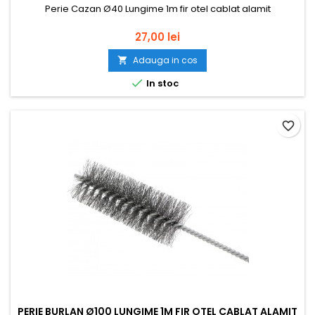
Perie Cazan Ø40 Lungime 1m fir otel cablat alamit
Pret
27,00 lei
Adauga in cos


In stoc
favorite_border
PERIE BURLAN Ø100 LUNGIME 1M FIR OTEL CABLAT ALAMIT