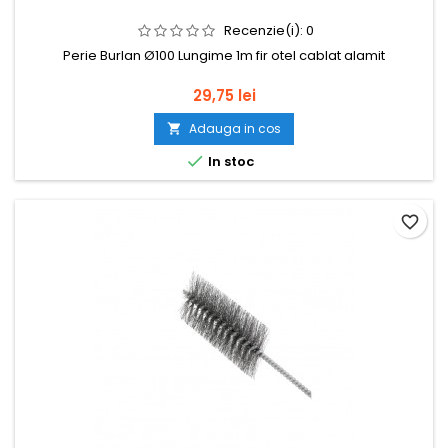
Recenzie(i):
0
Perie Burlan Ø100 Lungime 1m fir otel cablat alamit
Pret
29,75 lei
Adauga in cos


In stoc
favorite_border