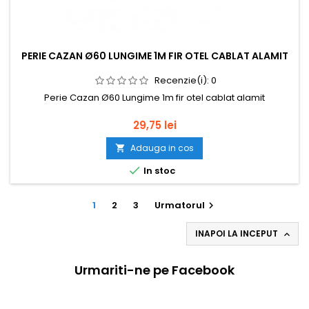
PERIE CAZAN Ø60 LUNGIME 1M FIR OTEL CABLAT ALAMIT
Recenzie(i):
0
Perie Cazan Ø60 Lungime 1m fir otel cablat alamit
Pret
29,75 lei
Adauga in cos


In stoc
1
2
3
Urmatorul

INAPOI LA INCEPUT

Urmariti-ne pe Facebook