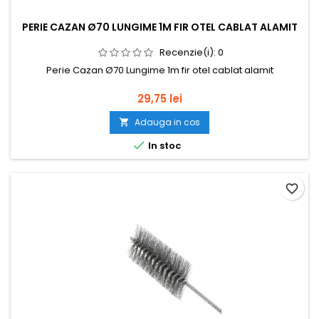
PERIE CAZAN Ø70 LUNGIME 1M FIR OTEL CABLAT ALAMIT
Recenzie(i):
0
Perie Cazan Ø70 Lungime 1m fir otel cablat alamit
Pret
29,75 lei
Adauga in cos


In stoc
favorite_border