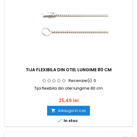
TIJA FLEXIBILA DIN OTEL LUNGIME 80 CM
Recenzie(i):
0
Tija flexibila din otel lungime 80 cm
Pret
25,46 lei
Adauga in cos


In stoc