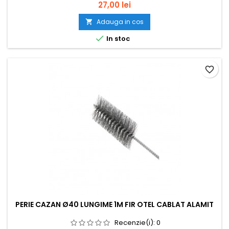
Pret
27,00 lei
Adauga in cos


In stoc
favorite_border
PERIE CAZAN Ø40 LUNGIME 1M FIR OTEL CABLAT ALAMIT
Recenzie(i):
0