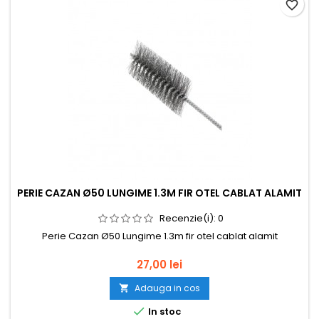
favorite_border
PERIE CAZAN Ø50 LUNGIME 1.3M FIR OTEL CABLAT ALAMIT
Recenzie(i):
0
Perie Cazan Ø50 Lungime 1.3m fir otel cablat alamit
Pret
27,00 lei
Adauga in cos


In stoc