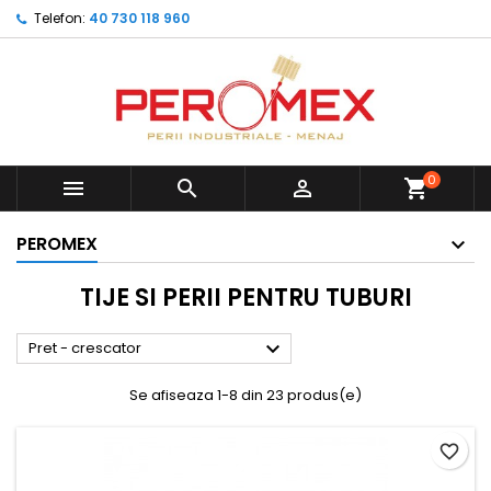
Telefon:
40 730 118 960
0



shopping_cart
PEROMEX
TIJE SI PERII PENTRU TUBURI

Pret - crescator
Se afiseaza 1-8 din 23 produs(e)
favorite_border