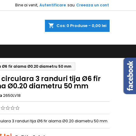
Bine ai venit,
Autentificare
sau
Creeaza un cont
shopping_cart
Cos:
0
Produse - 0,00 lei
ija Ø6 fir alama Ø0.20 diametru 50 mm
 circulara 3 randuri tija Ø6 fir
a Ø0.20 diametru 50 mm
a
2650LV18
culara 3 randuri tija Ø6 fir alama Ø0.20 diametru 50 mm