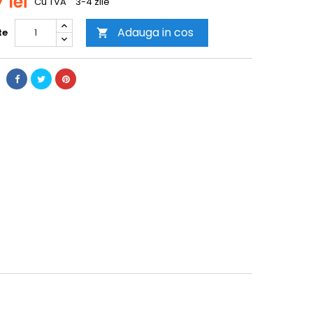
 lei
Cu TVA
3-4 zile
Adauga in cos
te
