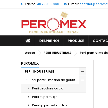
Telefon:
40 730 118 960
E-mail:
contact@peromex
DESPRE NOI
PRODUSE
CONTAC
Acasa
PERII INDUSTRIALE
Perii pentru masin
PEROMEX
PERII INDUSTRIALE
Perii pentru masina de gaurit
Perii circulare cu tija
Perii cupa cu tija
Perii tip pensula cu tija