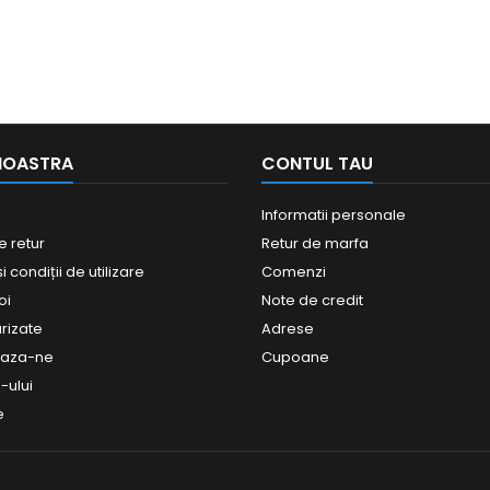
NOASTRA
CONTUL TAU
Informatii personale
e retur
Retur de marfa
 condiții de utilizare
Comenzi
oi
Note de credit
urizate
Adrese
eaza-ne
Cupoane
-ului
e