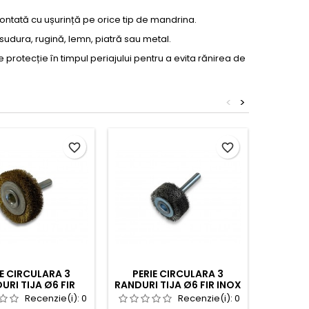
 montată cu ușurință pe orice tip de mandrina.
 sudura, rugină, lemn, piatră sau metal.
protecție în timpul periajului pentru a evita rănirea de
<
>
favorite_border
favorite_border
IE CIRCULARA 3
PERIE CIRCULARA 3
PERI
URI TIJA Ø6 FIR
RANDURI TIJA Ø6 FIR INOX
RANDURI
 Ø0.20 DIAMETRU
Ø0.20 DIAMETRU 30 MM
Ø0.30 
Recenzie(i):
0
Recenzie(i):
0
38 MM