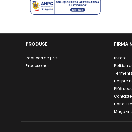
PRODUSE
FIRMA 
Reduceri de pret
Livrare
Produse noi
Politica d
Termeni și
Despre n
Plăți sec
Contact
Harta site
Magazin