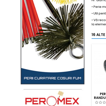
Fir: alama
• Perie m
• Util pe
• Vă reco
la elemen
16 ALTE
PER
RANDUR
Ø0.20