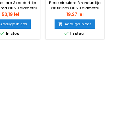
rculara 3 randuri tija
Perie circulara 3 randuri tija
Perie cir
lama Ø0.20 diametru
Ø6 fir inox Ø0.20 diametru
Ø6 fir 
38 mm
30 mm
Pret
Pret
50,19 lei
19,27 lei
Adauga in cos
Adauga in cos




In stoc
In stoc