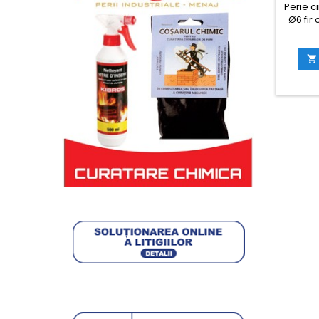
Perie ci
Ø6 fir
