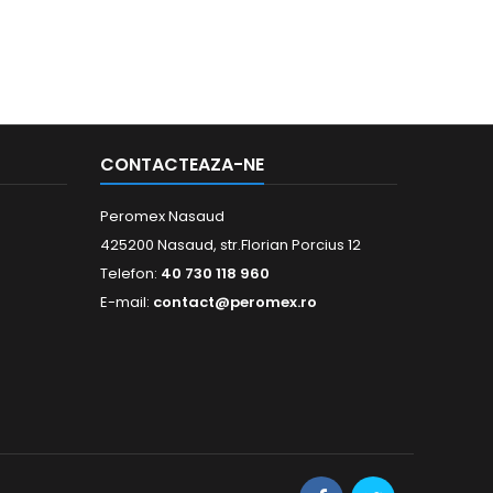
CONTACTEAZA-NE
Peromex Nasaud
425200 Nasaud, str.Florian Porcius 12
Telefon:
40 730 118 960
E-mail:
contact@peromex.ro