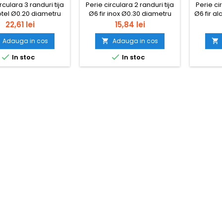
rculara 3 randuri tija
Perie circulara 2 randuri tija
Perie ci
 otel Ø0.20 diametru
Ø6 fir inox Ø0.30 diametru
Ø6 fir a
38 mm
30 mm
Pret
Pret
22,61 lei
15,84 lei
Adauga in cos
Adauga in cos




In stoc
In stoc