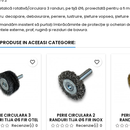
 0.2
etalică rotativă/circulara 3 randuri, pe tijă Ø6, proiectată pentru a fi
ntru: decapare, debavurare, periere, lustruire, șlefuire vopsea, șlefuire
mandăm insistent să purtați îmbrăcăminte de protecție și ochelari de 
tele externe, praf, rugină și reziduri de bavura.
 PRODUSE IN ACEEASI CATEGORIE:
favorite_border
favorite_border
IE CIRCULARA 3
PERIE CIRCULARA 2
PER
I TIJA Ø6 FIR OTEL
RANDURI TIJA Ø6 FIR INOX
RAND
 DIAMETRU 38 MM
Ø0.30 DIAMETRU 30 MM
ALAMA
Recenzie(i):
0
Recenzie(i):
0