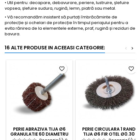
• Util pentru: decapare, debavurare, periere, lustruire, șlefuire
vopsea, șlefuire sudura, rugină, lemn, piatră sau metal.
• Vă recomandăm insistent să purtați îmbrăcăminte de
protecție și ochelari de protecție în timpul periajului pentru a
evita rănirea de la elementele externe, praf, rugină și reziduri de
bavura.
16 ALTE PRODUSE IN ACEEASI CATEGORIE:
<
>
favorite_border
favorite_border
PERIE ABRAZIVA TIJA Ø6
PERIE CIRCULARA 1 RAND
GRANULATIE 60 DIAMETRU
TIJA Ø6 FIR OTEL Ø0.30
80MM
DIAMETRU 100 MM