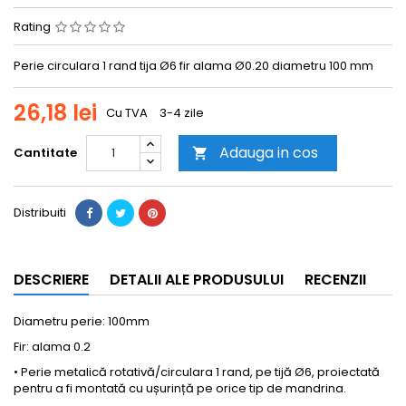
Rating
Perie circulara 1 rand tija Ø6 fir alama Ø0.20 diametru 100 mm
26,18 lei
Cu TVA
3-4 zile
Adauga in cos
Cantitate

Distribuiti
DESCRIERE
DETALII ALE PRODUSULUI
RECENZII
Diametru perie: 100mm
Fir: alama 0.2
• Perie metalică rotativă/circulara 1 rand, pe tijă Ø6, proiectată
pentru a fi montată cu ușurință pe orice tip de mandrina.