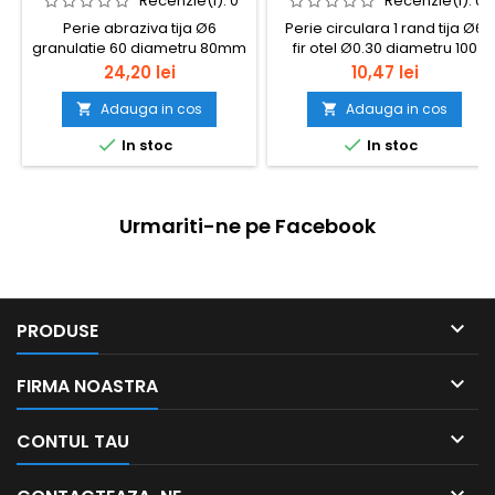
Recenzie(i):
0
Recenzie(i):
0
Perie abraziva tija Ø6
Perie circulara 1 rand tija Ø6
granulatie 60 diametru 80mm
fir otel Ø0.30 diametru 100
mm
Pret
Pret
24,20 lei
10,47 lei
Adauga in cos
Adauga in cos




In stoc
In stoc
Urmariti-ne pe Facebook

PRODUSE

FIRMA NOASTRA

CONTUL TAU
