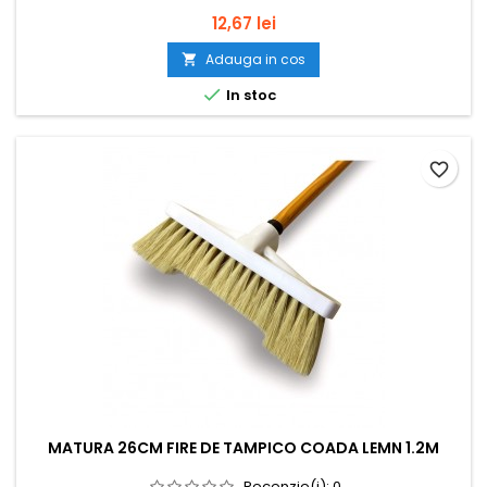
Pret
12,67 lei
Adauga in cos


In stoc
favorite_border
MATURA 26CM FIRE DE TAMPICO COADA LEMN 1.2M
Recenzie(i):
0