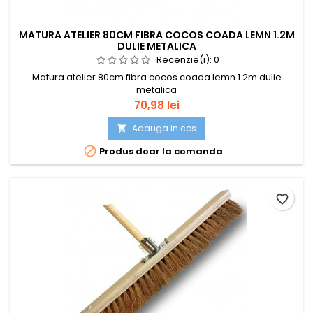
MATURA ATELIER 80CM FIBRA COCOS COADA LEMN 1.2M
DULIE METALICA
Recenzie(i):
0
Matura atelier 80cm fibra cocos coada lemn 1.2m dulie
metalica
Pret
70,98 lei
Adauga in cos


Produs doar la comanda
favorite_border