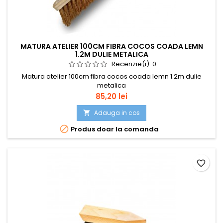
MATURA ATELIER 100CM FIBRA COCOS COADA LEMN
1.2M DULIE METALICA
Recenzie(i):
0
Matura atelier 100cm fibra cocos coada lemn 1.2m dulie
metalica
Pret
85,20 lei
Adauga in cos


Produs doar la comanda
favorite_border