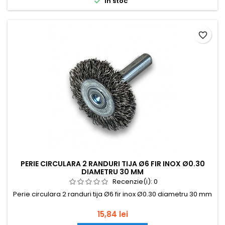

In stoc
favorite_border
PERIE CIRCULARA 2 RANDURI TIJA Ø6 FIR INOX Ø0.30
DIAMETRU 30 MM
Recenzie(i):
0
Perie circulara 2 randuri tija Ø6 fir inox Ø0.30 diametru 30 mm
Pret
15,84 lei