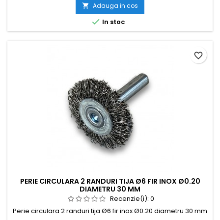
Adauga in cos


In stoc
favorite_border
PERIE CIRCULARA 2 RANDURI TIJA Ø6 FIR INOX Ø0.20
DIAMETRU 30 MM
Recenzie(i):
0
Perie circulara 2 randuri tija Ø6 fir inox Ø0.20 diametru 30 mm