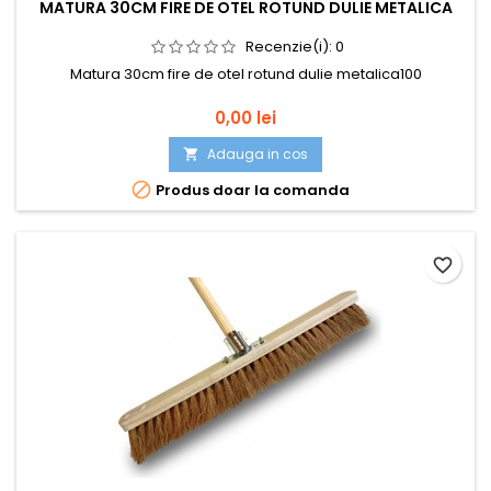
MATURA 30CM FIRE DE OTEL ROTUND DULIE METALICA
Recenzie(i):
0
Matura 30cm fire de otel rotund dulie metalica100
Pret
0,00 lei
Adauga in cos


Produs doar la comanda
favorite_border