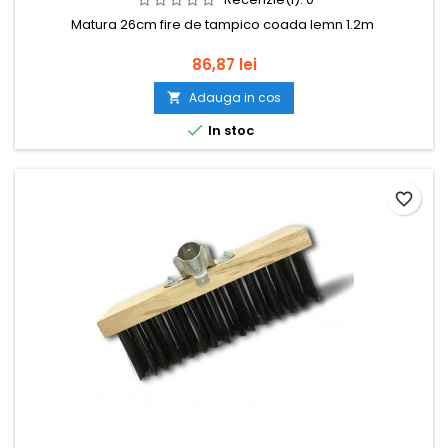
Matura 26cm fire de tampico coada lemn 1.2m
Pret
86,87 lei
Adauga in cos


In stoc
favorite_border