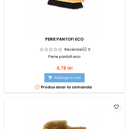
PERIE PANTOFI ECO
Recenzie(i):
0
Perie pantofi eco
Pret
4,78 lei
Adauga in cos


Produs doar la comanda
favorite_border