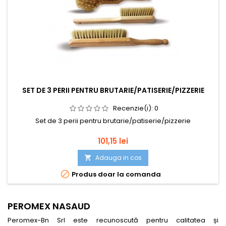
SET DE 3 PERII PENTRU BRUTARIE/PATISERIE/PIZZERIE
Recenzie(i):
0
Set de 3 perii pentru brutarie/patiserie/pizzerie
Pret
101,15 lei
Adauga in cos


Produs doar la comanda
PEROMEX NASAUD
Peromex-Bn Srl este recunoscută pentru calitatea și