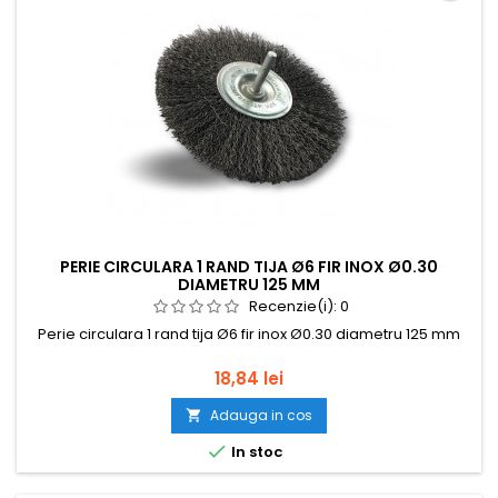
PERIE CIRCULARA 1 RAND TIJA Ø6 FIR INOX Ø0.30
DIAMETRU 125 MM
Recenzie(i):
0
Perie circulara 1 rand tija Ø6 fir inox Ø0.30 diametru 125 mm
Pret
18,84 lei
Adauga in cos


In stoc