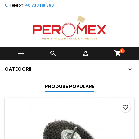
Telefon:
40 730 118 960
0



shopping_cart
CATEGORII
PRODUSE POPULARE
favorite_border