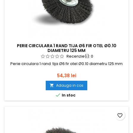
PERIE CIRCULARA 1 RAND TIJA Ø6 FIR OTEL Ø0.10
DIAMETRU 125 MM
Recenzie(i):
0
Perie circulara 1 rand tija Ø6 fir otel Ø0.10 diametru 125 mm
Pret
54,38 lei
Adauga in cos


In stoc
favorite_border