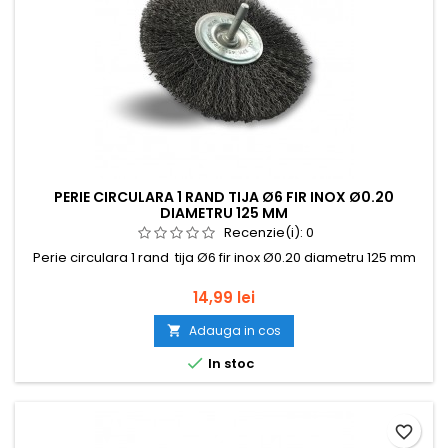
PERIE CIRCULARA 1 RAND TIJA Ø6 FIR INOX Ø0.20
DIAMETRU 125 MM
Recenzie(i):
0
Perie circulara 1 rand tija Ø6 fir inox Ø0.20 diametru 125 mm
Pret
14,99 lei
Adauga in cos


In stoc
favorite_border