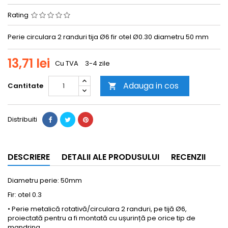
Rating
Perie circulara 2 randuri tija Ø6 fir otel Ø0.30 diametru 50 mm
13,71 lei
Cu TVA
3-4 zile
Adauga in cos
Cantitate

Distribuiti
DESCRIERE
DETALII ALE PRODUSULUI
RECENZII
Diametru perie: 50mm
Fir: otel 0.3
• Perie metalică rotativă/circulara 2 randuri, pe tijă Ø6,
proiectată pentru a fi montată cu ușurință pe orice tip de
mandrina.