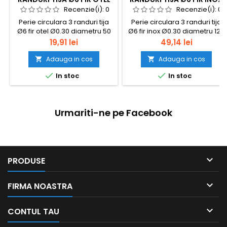
Ø0.30 DIAMETRU 50 MM
Ø0.30 DIAMETRU 125 MM
Recenzie(i):
0
Recenzie(i):
0
Perie circulara 3 randuri tija
Perie circulara 3 randuri tija
Ø6 fir otel Ø0.30 diametru 50
Ø6 fir inox Ø0.30 diametru 125
mm
mm
Pret
Pret
19,91 lei
49,14 lei
Adauga in cos
Adauga in cos




In stoc
In stoc
Urmariti-ne pe Facebook

PRODUSE

FIRMA NOASTRA

CONTUL TAU