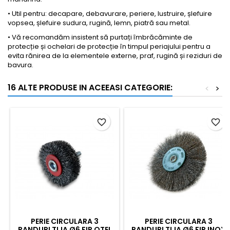
• Util pentru: decapare, debavurare, periere, lustruire, șlefuire
vopsea, șlefuire sudura, rugină, lemn, piatră sau metal.
• Vă recomandăm insistent să purtați îmbrăcăminte de
protecție și ochelari de protecție în timpul periajului pentru a
evita rănirea de la elementele externe, praf, rugină și reziduri de
bavura.
16 ALTE PRODUSE IN ACEEASI CATEGORIE:
<
>
favorite_border
favorite_border
PERIE CIRCULARA 3
PERIE CIRCULARA 3
RANDURI TIJA Ø6 FIR OTEL
RANDURI TIJA Ø6 FIR INOX