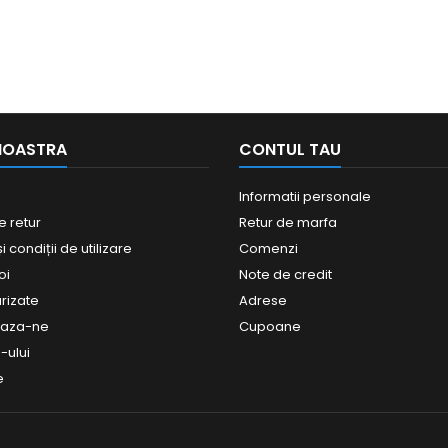
NOASTRA
CONTUL TAU
Informatii personale
e retur
Retur de marfa
 condiții de utilizare
Comenzi
oi
Note de credit
urizate
Adrese
eaza-ne
Cupoane
-ului
e