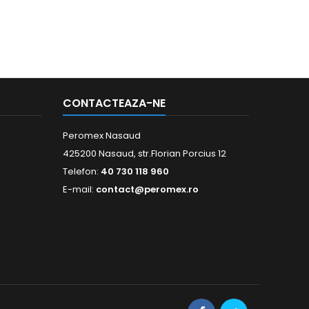
CONTACTEAZA-NE
Peromex Nasaud
425200 Nasaud, str.Florian Porcius 12
Telefon:
40 730 118 960
E-mail:
contact@peromex.ro