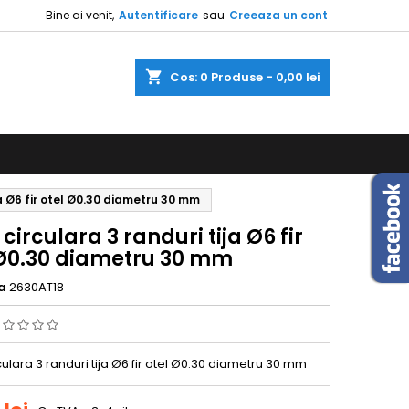
Bine ai venit,
Autentificare
sau
Creeaza un cont
shopping_cart
Cos:
0
Produse - 0,00 lei
ja Ø6 fir otel Ø0.30 diametru 30 mm
 circulara 3 randuri tija Ø6 fir
 Ø0.30 diametru 30 mm
a
2630AT18
culara 3 randuri tija Ø6 fir otel Ø0.30 diametru 30 mm