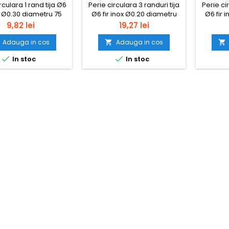
rculara 1 rand tija Ø6
Perie circulara 3 randuri tija
Perie ci
el Ø0.30 diametru 75
Ø6 fir inox Ø0.20 diametru
Ø6 fir 
mm
30 mm
Pret
Pret
9,82 lei
19,27 lei
Adauga in cos
Adauga in cos




In stoc
In stoc