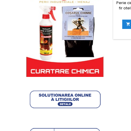
Perie ci
fir ot
