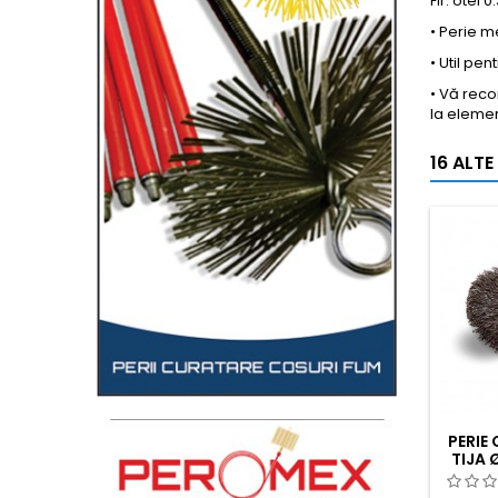
Fir: otel 0
• Perie m
• Util pe
• Vă reco
la elemen
16 ALTE
PERIE
TIJA 
DI