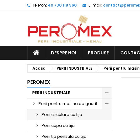
Telefon:
40 730 118 960
E-mail:
contact@peromex
DESPRE NOI
PRODUSE
CONTAC
Acasa
PERII INDUSTRIALE
Perii pentru masin
PEROMEX
PERII INDUSTRIALE
Perii pentru masina de gaurit
Perii circulare cu tija
Perii cupa cu tija
Perii tip pensula cu tija