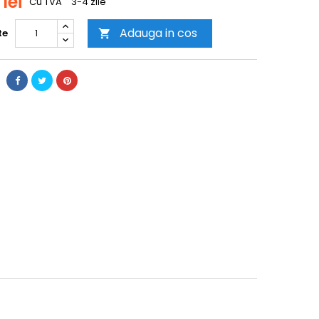
 lei
Cu TVA
3-4 zile
Adauga in cos
te
