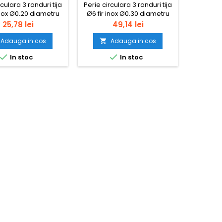
rculara 3 randuri tija
Perie circulara 3 randuri tija
Perie cir
inox Ø0.20 diametru
Ø6 fir inox Ø0.30 diametru
Ø6 fir 
38 mm
125 mm
Pret
Pret
25,78 lei
49,14 lei
Adauga in cos
Adauga in cos




In stoc
In stoc