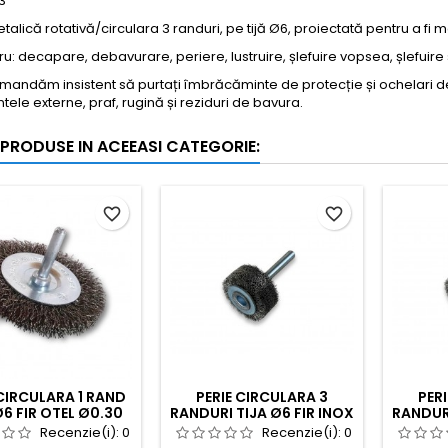
.3
etalică rotativă/circulara 3 randuri, pe tijă Ø6, proiectată pentru a fi
ntru: decapare, debavurare, periere, lustruire, șlefuire vopsea, șlefuire
mandăm insistent să purtați îmbrăcăminte de protecție și ochelari de 
tele externe, praf, rugină și reziduri de bavura.
 PRODUSE IN ACEEASI CATEGORIE:
favorite_border
favorite_border
 CIRCULARA 1 RAND
PERIE CIRCULARA 3
PER
Ø6 FIR OTEL Ø0.30
RANDURI TIJA Ø6 FIR INOX
RANDURI
AMETRU 75 MM
Ø0.20 DIAMETRU 30 MM
Ø0.20
Recenzie(i):
0
Recenzie(i):
0