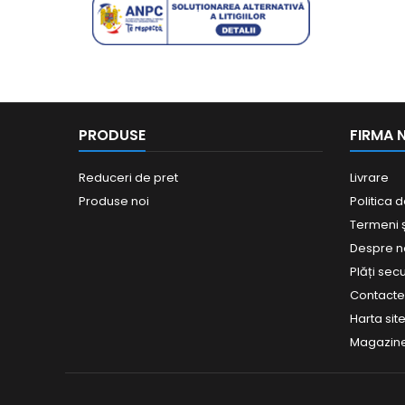
PRODUSE
FIRMA 
Reduceri de pret
Livrare
Produse noi
Politica d
Termeni și
Despre n
Plăți sec
Contact
Harta site
Magazin