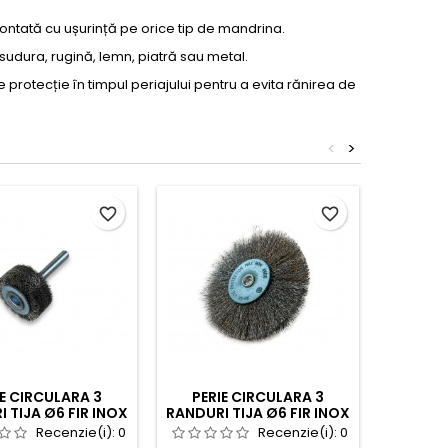
 montată cu ușurință pe orice tip de mandrina.
 sudura, rugină, lemn, piatră sau metal.
protecție în timpul periajului pentru a evita rănirea de
<
>
favorite_border
favorite_border
IE CIRCULARA 3
PERIE CIRCULARA 3
PERI
 TIJA Ø6 FIR INOX
RANDURI TIJA Ø6 FIR INOX
RANDURI
 DIAMETRU 38 MM
Ø0.30 DIAMETRU 125 MM
Ø0.20 
Recenzie(i):
0
Recenzie(i):
0